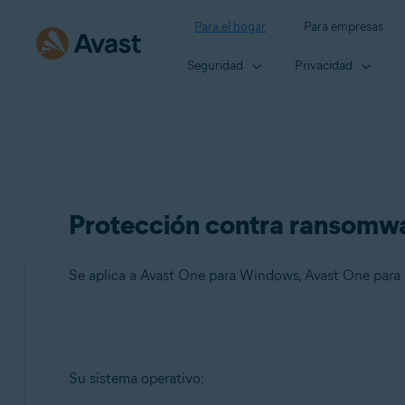
Para el hogar
Para empresas
Seguridad
Privacidad
Protección contra ransomwa
Se aplica a Avast One para Windows, Avast One para
Productos:
Su sistema operativo:
Avast One 24.x para Windows
Avast One 24.x para Mac