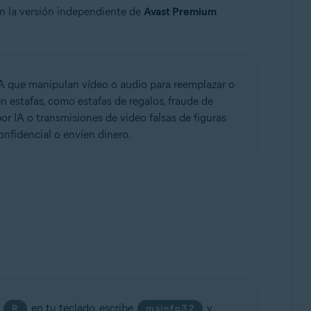
n la versión independiente de
Avast Premium
IA que manipulan vídeo o audio para reemplazar o
n estafas, como estafas de regalos, fraude de
r IA o transmisiones de video falsas de figuras
nfidencial o envíen dinero.
y
en tu teclado, escribe
y
R
msinfo32