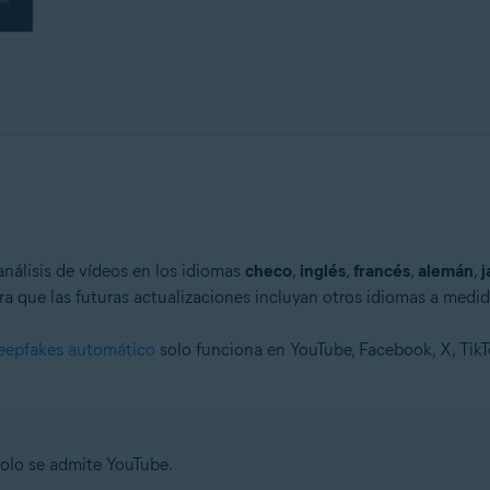
nálisis de vídeos en los idiomas
checo
,
inglés
,
francés
,
alemán
,
j
a que las futuras actualizaciones incluyan otros idiomas a medid
eepfakes automático
solo funciona en YouTube, Facebook, X, TikT
lo se admite YouTube.