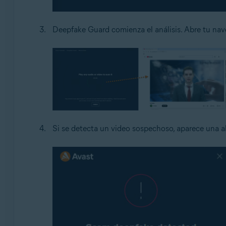
Deepfake Guard comienza el análisis. Abre tu nave
Si se detecta un video sospechoso, aparece una al