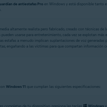
uardían de antiestafas Pro
en Windows y está disponible tanto e
.
media altamente realista pero fabricado, creado con técnicas de 
es pueden usarse para entretenimiento, cada vez se explotan más e
tas estafas a menudo implican suplantaciones de voz generadas po
tas, engañando a las víctimas para que compartan información co
 con
Windows 11
que cumplan las siguientes especificaciones:
s completas de tu dispositivo, presiona las teclas
Windows