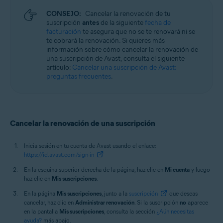
CONSEJO:
Cancelar la renovación de tu
suscripción
antes
de la siguiente
fecha de
facturación
te asegura que no se te renovará ni se
te cobrará la renovación. Si quieres más
información sobre cómo cancelar la renovación de
una suscripción de Avast, consulta el siguiente
artículo:
Cancelar una suscripción de Avast:
preguntas frecuentes
.
Cancelar la renovación de una suscripción
Inicia sesión en tu cuenta de Avast usando el enlace:
https://id.avast.com/sign-in
En la esquina superior derecha de la página, haz clic en
Mi cuenta
y luego
haz clic en
Mis suscripciones
.
En la página
Mis suscripciones
, junto a la
suscripción
que deseas
cancelar, haz clic en
Administrar renovación
. Si la suscripción
no
aparece
en la pantalla
Mis suscripciones
, consulta la sección
¿Aún necesitas
ayuda?
más abajo.