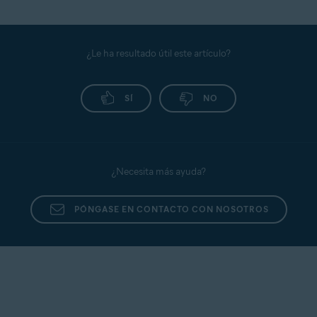
Para administrar los permisos de aplicación del
primeros pasos
.
Escudo de datos confidenciales, consulta el
siguiente artículo:
Escudo de datos confidenciales:
primeros pasos
.
¿Le ha resultado útil este artículo?
SÍ
NO
¿Necesita más ayuda?
PÓNGASE EN CONTACTO CON NOSOTROS