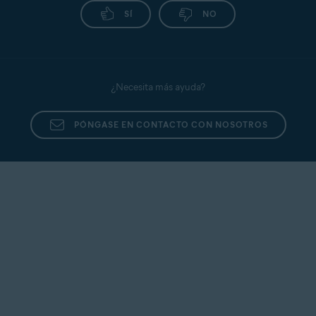
interna, compruebe si se trata de un atacante
SÍ
NO
conocido y denunciado en
https://www.abuseipdb.com/
.
¿Necesita más ayuda?
PÓNGASE EN CONTACTO CON NOSOTROS