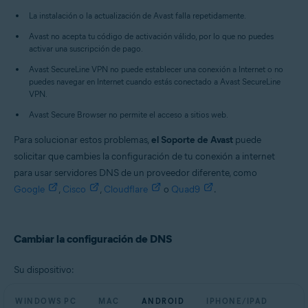
Todas las plataformas admitidas
La instalación o la actualización de Avast falla repetidamente.
Avast no acepta tu código de activación válido, por lo que no puedes
activar una suscripción de pago.
Avast SecureLine VPN no puede establecer una conexión a Internet o no
puedes navegar en Internet cuando estás conectado a Avast SecureLine
VPN.
Avast Secure Browser no permite el acceso a sitios web.
Para solucionar estos problemas,
el Soporte de Avast
puede
solicitar que cambies la configuración de tu conexión a internet
para usar servidores DNS de un proveedor diferente, como
Google
,
Cisco
,
Cloudflare
o
Quad9
.
Cambiar la configuración de DNS
Su dispositivo:
WINDOWS PC
MAC
ANDROID
IPHONE/IPAD