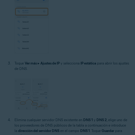
Toque
Ver más
▸
Ajustes de IP
y selecciona
IP estática
para abrir los ajustes
de DNS.
Elimina cualquier servidor DNS existente en
DNS 1
y
DNS 2
, elige uno de
los proveedores de DNS públicos de la tabla a continuación e introduce
la
dirección del servidor DNS
en el campo
DNS 1
. Toque
Guardar
para