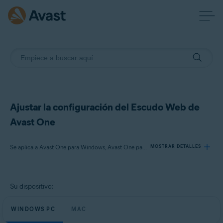
Ajustar la configuración del Escudo Web de
Avast One
Se aplica a Avast One para Windows, Avast One para Mac
MOSTRAR DETALLES
Productos:
Su dispositivo:
Avast One 24.x para Windows
Avast One 24.x para Mac
WINDOWS PC
MAC