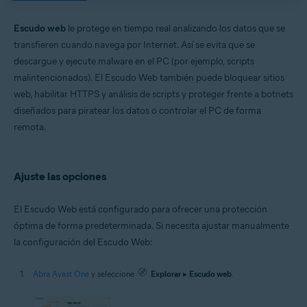
Sistemas operativos:
Microsoft Windows 11 Home/Pro/Enterprise/Education
Escudo web
le protege en tiempo real analizando los datos que se
Microsoft Windows 10 Home/Pro/Enterprise/Education - 32 o 64 bits
transfieren cuando navega por Internet. Así se evita que se
Microsoft Windows 8.1/Pro/Enterprise - 32 o 64 bits
descargue y ejecute malware en el PC (por ejemplo, scripts
Microsoft Windows 8/Pro/Enterprise - 32 o 64 bits
Microsoft Windows 7 Home Basic/Home
malintencionados). El Escudo Web también puede bloquear sitios
Premium/Professional/Enterprise/Ultimate - Service Pack 1 con
web, habilitar HTTPS y análisis de scripts y proteger frente a botnets
Convenient Rollup Update, 32 o 64 bits
diseñados para piratear los datos o controlar el PC de forma
Apple macOS 14.x (Sonoma)
remota.
Apple macOS 13.x (Ventura)
Apple macOS 12.x (Monterey)
Apple macOS 11.x (Big Sur)
Apple macOS 10.15.x (Catalina)
Ajuste las opciones
Apple macOS 10.14.x (Mojave)
Apple macOS 10.13.x (High Sierra)
El Escudo Web está configurado para ofrecer una protección
óptima de forma predeterminada. Si necesita ajustar manualmente
la configuración del Escudo Web:
Abra Avast One
y seleccione
Explorar
▸
Escudo web
.