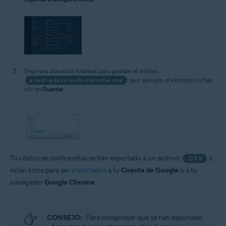
Elige una ubicación habitual para guardar el archivo
avast-passwords-chrome.csv
(por ejemplo, el escritorio) y haz
clic en
Guardar
.
Tus datos de contraseñas se han exportado a un archivo
y
.CSV
están listos para ser
importados
a tu
Cuenta de Google
o a tu
navegador
Google Chrome
.
CONSEJO:
Para comprobar que se han exportado