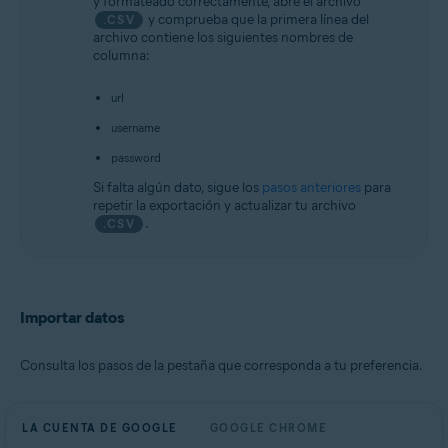
y formateado correctamente, abre el archivo
y comprueba que la primera línea del
.CSV
archivo contiene los siguientes nombres de
columna:
url
username
password
Si falta algún dato, sigue los
pasos anteriores
para
repetir la exportación y actualizar tu archivo
.
.CSV
Importar datos
Consulta los pasos de la pestaña que corresponda a tu preferencia.
LA CUENTA DE GOOGLE
GOOGLE CHROME