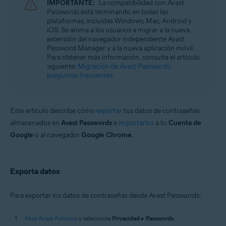
IMPORTANTE:
La compatibilidad con Avast
Passwords está terminando en todas las
Sistemas operativos:
plataformas, incluidas Windows, Mac, Android y
iOS. Se anima a los usuarios a migrar a la nueva
Microsoft Windows 11 Home/Pro/Enterprise/Education
extensión del navegador independiente Avast
Microsoft Windows 10 Home/Pro/Enterprise/Education - 32 o 64 bits
Password Manager y a la nueva aplicación móvil.
Microsoft Windows 8.1/Pro/Enterprise - 32 o 64 bits
Para obtener más información, consulta el artículo
Microsoft Windows 8/Pro/Enterprise - 32 o 64 bits
siguiente:
Migración de Avast Passwords:
Microsoft Windows 7 Home Basic/Home
preguntas frecuentes
.
Premium/Professional/Enterprise/Ultimate - Service Pack 1 con
Convenient Rollup Update, 32 o 64 bits
Este artículo describe cómo
exportar
tus datos de contraseñas
almacenados en
Avast Passwords
e
importarlos
a tu
Cuenta de
Google
o al navegador
Google Chrome
.
Exporta datos
Para exportar los datos de contraseñas desde Avast Passwords:
Abre Avast Antivirus
y selecciona
Privacidad
▸
Passwords
.