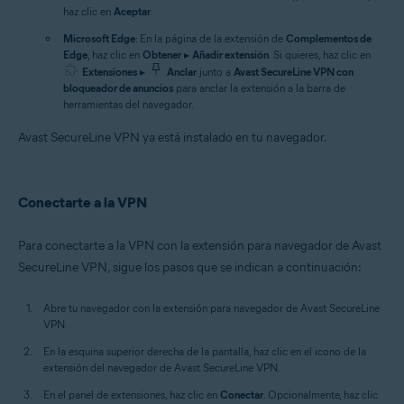
haz clic en
Aceptar
.
Microsoft Edge
: En la página de la extensión de
Complementos de
Edge
, haz clic en
Obtener
▸
Añadir extensión
. Si quieres, haz clic en
Extensiones
▸
Anclar
junto a
Avast SecureLine VPN con
bloqueador de anuncios
para anclar la extensión a la barra de
herramientas del navegador.
Avast SecureLine VPN ya está instalado en tu navegador.
Conectarte a la VPN
Para conectarte a la VPN con la extensión para navegador de Avast
SecureLine VPN, sigue los pasos que se indican a continuación:
Abre tu navegador con la extensión para navegador de Avast SecureLine
VPN.
En la esquina superior derecha de la pantalla, haz clic en el icono de la
extensión del navegador de Avast SecureLine VPN.
En el panel de extensiones, haz clic en
Conectar
. Opcionalmente, haz clic