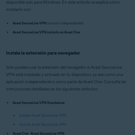
disponible solo para Windows. En este artículo se explica cómo
Sistemas operativos:
instalarlo con:
Windows
Avast SecureLine VPN
(versión independiente)
Avast SecureLine VPN incluido en Avast One
Instala la extensión para navegador
Solo puedes usar la extensión del navegador si Avast SecureLine
VPN está instalado y activado en tu dispositivo, ya sea como una
aplicación independiente o como parte de Avast One. Consulta las
instrucciones detalladas en los siguientes artículos:
Avast SecureLine VPN Standalone
:
Instalar Avast SecureLine VPN
Activar Avast SecureLine VPN
Avast One - Avast SecureLine VPN
: