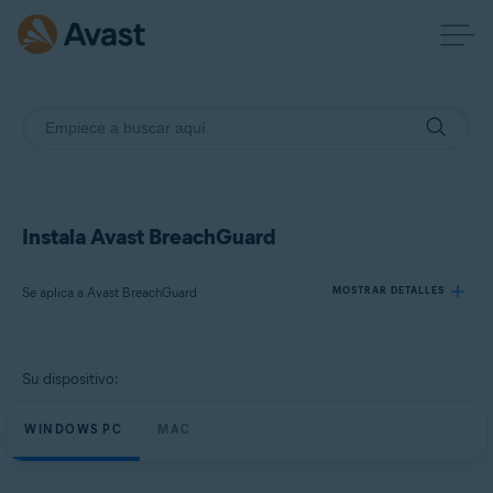
Instala Avast BreachGuard
Se aplica a Avast BreachGuard
MOSTRAR DETALLES
Productos:
Su dispositivo:
Avast BreachGuard
WINDOWS PC
MAC
Sistemas operativos:
Microsoft Windows