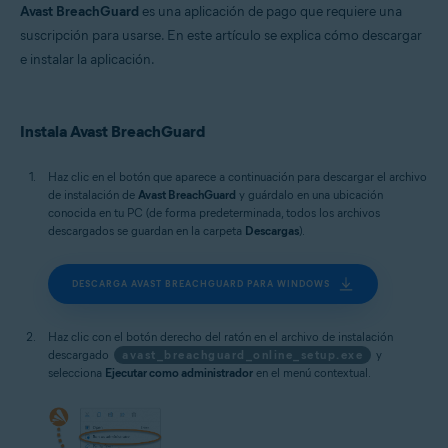
macOS
Avast BreachGuard
es una aplicación de pago que requiere una
suscripción para usarse. En este artículo se explica cómo descargar
e instalar la aplicación.
Instala Avast BreachGuard
Haz clic en el botón que aparece a continuación para descargar el archivo
de instalación de
Avast BreachGuard
y guárdalo en una ubicación
conocida en tu PC (de forma predeterminada, todos los archivos
descargados se guardan en la carpeta
Descargas
).
DESCARGA AVAST BREACHGUARD PARA WINDOWS
Haz clic con el botón derecho del ratón en el archivo de instalación
descargado
avast_breachguard_online_setup.exe
y
selecciona
Ejecutar como administrador
en el menú contextual.