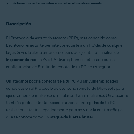
Se ha encontrado una vulnerabilidad en el Escritorio remoto
Avast Free Antivirus
Sistemas operativos:
Descripción
Microsoft Windows
El Protocolo de escritorio remoto (RDP), más conocido como
Escritorio remoto
, te permite conectarte a un PC desde cualquier
lugar. Si ves la alerta anterior después de ejecutar un análisis de
Inspector de red
en Avast Antivirus, hemos detectado que la
configuración de Escritorio remoto de tu PC no es segura.
Un atacante podría conectarse a tu PC y usar vulnerabilidades
conocidas en el Protocolo de escritorio remoto de Microsoft para
ejecutar código malicioso o instalar software malicioso. Un atacante
también podría intentar acceder a zonas protegidas de tu PC
realizando intentos repetidamente para adivinar la contraseña (lo
que se conoce como un ataque de
fuerza bruta
).