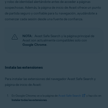
y robo de identidad alertándote antes de acceder a páginas
Sistemas operativos:
sospechosas. Además, la página de inicio de Avast ofrece un punto
Windows y macOS
de partida seguro y confiable para tu navegación, ayudándote a
comenzar cada sesión desde una fuente de confianza.
NOTA:
Avast Safe Search y la página principal de
Avast son actualmente compatibles solo con
Google Chrome
.
Instala las extensiones
Para instalar las extensiones del navegador Avast Safe Search y
página de inicio de Avast:
En Google Chrome, ve a la página de
Avast Safe Search
y haz clic en
Instalar todas las extensiones
.