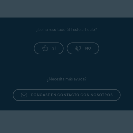
Avast Password Manager, consulte el artículo
siguiente:
Exportar e importar datos de Avast Passwords en
Avast Password Manager
¿Le ha resultado útil este artículo?
SÍ
NO
¿Necesita más ayuda?
PÓNGASE EN CONTACTO CON NOSOTROS