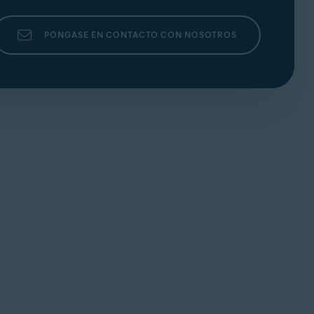
(los tres puntos) ▸
+ Añadir regla
,
…
ra eliminarla.
PÓNGASE EN CONTACTO CON NOSOTROS
piz). Edite los parámetros correspondientes y,
(los tres puntos) ▸
Restablecer reglas
para
or por la regla en cuestión. Haga clic en
Editar
onfirmar.