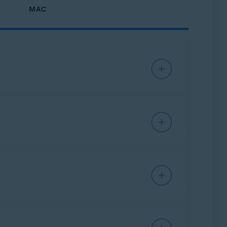
MAC
e, 32 o 64 bits
y comunicaciones no autorizadas. Esta función
o que debe hacer es mantener activado el
o, la configuración de
aplicación avanzada
y
n
o
Avast One Gold
).
acOS 10.13x
o posterior). Sin embargo, la