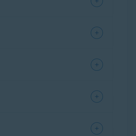
temporalmente para resolver algún problema.
ione la opción correspondiente:
Esta opción se recomienda para las conexiones
tículo siguiente:
ndo selecciona esta opción, la red se marca
ión dentro de la red y aplica un nivel de
n, consulte el artículo siguiente:
 de tráfico
,
abra Avast One
y vaya a
Explorar
▸