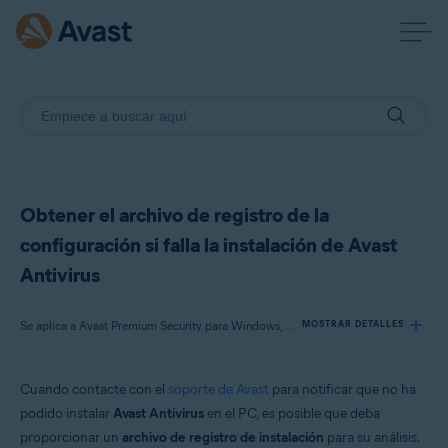
Obtener el archivo de registro de la
configuración si falla la instalación de Avast
Antivirus
Se aplica a Avast Premium Security para Windows, Avast Free Antivirus para Windows
MOSTRAR DETALLES
Cuando contacte con el
soporte de Avast
para notificar que no ha
Productos:
podido instalar
Avast Antivirus
en el PC, es posible que deba
Avast Premium Security 21.x para Windows
proporcionar un
archivo de registro de instalación
para su análisis.
Avast Free Antivirus 21.x para Windows