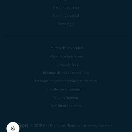
Centro de prensa
Confianza digital
Tecnología
Política de privacidad
Política de productos
Información legal
Informar de una vulnerabilidad
Declaración sobre la esclavitud moderna
Detalles de la suscripción
Cookie Settings
Desistir del contrato
© 2025 Gen Digital Inc.
Todos los derechos reservados.