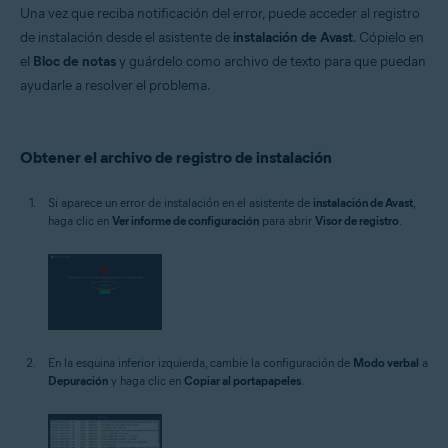
Una vez que reciba notificación del error, puede acceder al registro
de instalación desde el asistente de
instalación de Avast
. Cópielo en
Sistemas operativos:
el
Bloc de notas
y guárdelo como archivo de texto para que puedan
Microsoft Windows 11 Home/Pro/Enterprise/Education
ayudarle a resolver el problema.
Microsoft Windows 10 Home/Pro/Enterprise/Education - 32 o 64 bits
Microsoft Windows 8.1/Pro/Enterprise - 32 o 64 bits
Microsoft Windows 8/Pro/Enterprise - 32 o 64 bits
Microsoft Windows 7 Home Basic/Home
Obtener el archivo de registro de instalación
Premium/Professional/Enterprise/Ultimate - Service Pack 1 con
Convenient Rollup Update, 32 o 64 bits
Si aparece un error de instalación en el asistente de
instalación de Avast
,
haga clic en
Ver informe de configuración
para abrir
Visor de registro
.
En la esquina inferior izquierda, cambie la configuración de
Modo verbal
a
Depuración
y haga clic en
Copiar al portapapeles
.