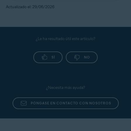
dependen de tus permisos, puedes activarlas o
preguntas relacionadas con estafas a través de
Guardían de antiestafas Pro de Avast One: primeros
Actualizado el: 29/06/2026
Para probarlo en tiempo real:
desactivarlas en cualquier momento.
pasos
nuestro
canal de atención al cliente
y nuestros
foros de la comunidad
.
Guardián de email: primeros pasos
Abre
Avast One
y ve a
Guardián de antiestafas Pro
.
Si utilizas el Asistente de Avast para comprobar
Toca
Guardián de la web
. Anota el número de vínculos
mensajes o vínculos sospechosos, no requiere
analizados.
configuración ni permisos, así que no hay nada
¿Le ha resultado útil este artículo?
Abre el navegador y visita unos cuantos sitios web.
que desactivar.
Vuelve a
Avast One
▸
Guardián de antiestafas Pro
▸
Guardián de la web
SÍ
.
NO
Asistente de Avast
no se ejecuta en segundo
plano. Solo se activa cuando lo abres para hacer
Comprueba si el número ha aumentado.
una pregunta o revisar un mensaje. Si no lo usas,
permanece inactivo.
¿Necesita más ayuda?
PÓNGASE EN CONTACTO CON NOSOTROS