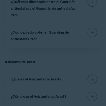
¿Cuál es la diferencia entre el Guardián
ayudar a verificar la legitimidad de los sitios web y
reducir el riesgo de interacciones fraudulentas.
antiestafas y el Guardián de antiestafas
Verifica automáticamente los sitios en busca de
Pro?
indicadores de autenticidad, mientras que el
Asistente de Avast
te permite revisar
Consulta la tabla a continuación para comparar
manualmente ofertas o mensajes sospechosos
¿Cómo puedo obtener Guardián de
las funciones disponibles en
Guardián antiestafas
para determinar si pueden ser estafas.
(la versión gratuita) y
Guardián de antiestafas Pro
antiestafas Pro?
(la versión de pago):
Guardián de antiestafas Pro se incluye en
cualquier versión de pago de la suscripción de
Guardián
Asistente de Avast
Avast One.
Guardián
de
Característica
antiestafas
antiestafas
Pro
Para obtener información detallada sobre los
niveles de suscripción de Avast One, consulta el
¿Qué es el Asistente de Avast?
Asistente de
siguiente artículo:
Avast One: preguntas
✓
✓
Avast
frecuentes
.
El Asistente de Avast es una herramienta
¿Cómo uso el Asistente de Avast?
impulsada por IA diseñada para analizar textos,
Guardián de
✓
✓
correos electrónicos y vínculos en busca de
la web