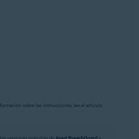
ormación sobre las instrucciones, lee el artículo
las versiones gratuitas de
Avast BreachGuard
y