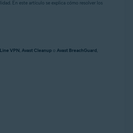
dad. En este artículo se explica cómo resolver los
eLine VPN
,
Avast Cleanup
o
Avast BreachGuard
,