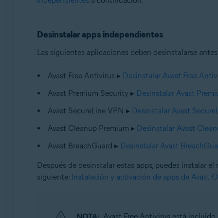
independientes
a continuación.
Desinstalar apps independientes
Las siguientes aplicaciones deben desinstalarse antes
Avast Free Antivirus ▸
Desinstalar Avast Free Antiv
Avast Premium Security ▸
Desinstalar Avast Premi
Avast SecureLine VPN ▸
Desinstalar Avast Secur
Avast Cleanup Premium ▸
Desinstalar Avast Clea
Avast BreachGuard ▸
Desinstalar Avast BreachGua
Después de desinstalar estas apps, puedes instalar el n
siguiente:
Instalación y activación de apps de Avast 
NOTA:
Avast Free Antivirus está incluid