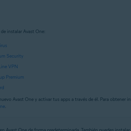
 de instalar Avast One:
irus
um Security
eLine VPN
nup Premium
rd
uevo Avast One y activar tus apps a través de él. Para obtener inf
One
.
o en Avast One de forma predeterminada. También puedes instalar 