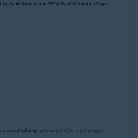
rity
,
Avast SecureLine VPN
,
Avast Cleanup
o
Avast
cciones detalladas en la sección
Desinstalar apps