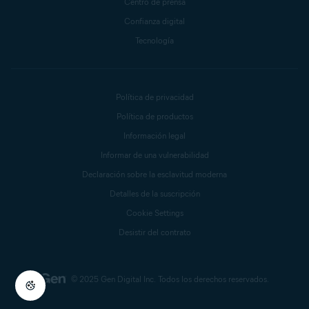
Centro de prensa
Confianza digital
Tecnología
Política de privacidad
Política de productos
Información legal
Informar de una vulnerabilidad
Declaración sobre la esclavitud moderna
Detalles de la suscripción
Cookie Settings
Desistir del contrato
© 2025 Gen Digital Inc.
Todos los derechos reservados.