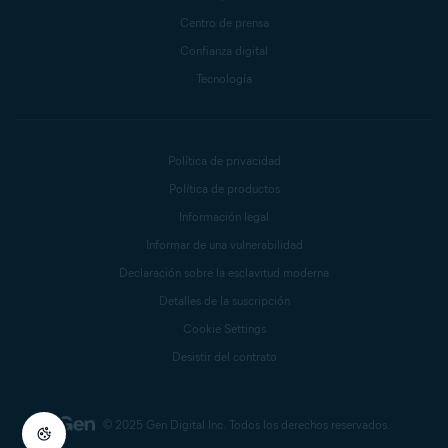
Centro de prensa
Confianza digital
Tecnología
Política de privacidad
Política de productos
Información legal
Informar de una vulnerabilidad
Declaración sobre la esclavitud moderna
Detalles de la suscripción
Cookie Settings
Desistir del contrato
© 2025 Gen Digital Inc.
Todos los derechos reservados.