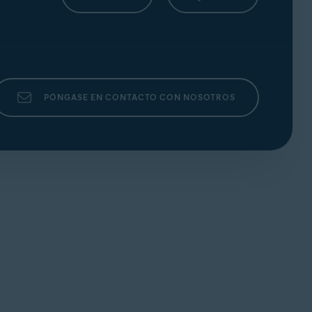
ty e IoT Edition; Windows 10 excepto Mobile
dows 8/8.1 excepto RT y Starter Edition (32 o
its)
e ser compatible con las instrucciones
SSE3
);
PÓNGASE EN CONTACTO CON NOSOTROS