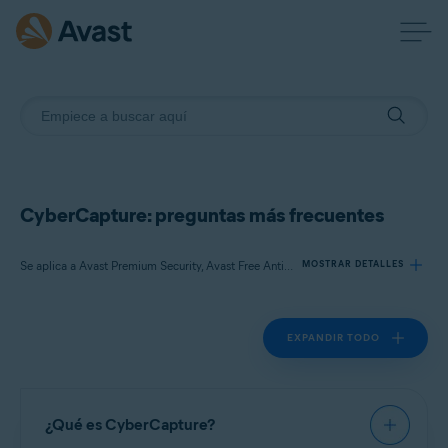
CyberCapture: preguntas más frecuentes
Se aplica a Avast Premium Security, Avast Free Antivirus
MOSTRAR DETALLES
EXPANDIR TODO
Productos:
Avast Premium Security 22.x
Avast Free Antivirus 22.x
¿Qué es CyberCapture?
Sistemas operativos: