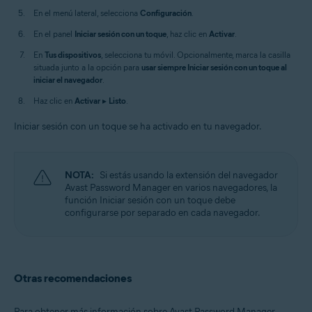
En el menú lateral, selecciona
Configuración
.
En el panel
Iniciar sesión con un toque
, haz clic en
Activar
.
En
Tus dispositivos
, selecciona tu móvil. Opcionalmente, marca la casilla
situada junto a la opción para
usar siempre Iniciar sesión con un toque al
iniciar el navegador
.
Haz clic en
Activar
▸
Listo
.
Iniciar sesión con un toque se ha activado en tu navegador.
NOTA:
Si estás usando la extensión del navegador
Avast Password Manager en varios navegadores, la
función Iniciar sesión con un toque debe
configurarse por separado en cada navegador.
Otras recomendaciones
Para obtener más información sobre Avast Password Manager,