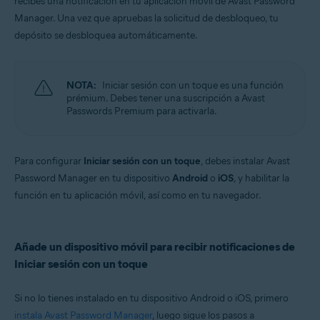
recibes una notificación en tu aplicación móvil de Avast Password
Windows, MacOS, Android, iOS
Manager. Una vez que apruebas la solicitud de desbloqueo, tu
depósito se desbloquea automáticamente.
NOTA:
Iniciar sesión con un toque es una función
prémium. Debes tener una suscripción a Avast
Passwords Premium para activarla.
Para configurar
Iniciar sesión con un toque
, debes instalar Avast
Password Manager en tu dispositivo
Android
o
iOS
, y habilitar la
función en tu aplicación móvil, así como en tu navegador.
Añade un dispositivo móvil para recibir notificaciones de
Iniciar sesión con un toque
Si no lo tienes instalado en tu dispositivo Android o iOS, primero
instala Avast Password Manager
, luego sigue los pasos a