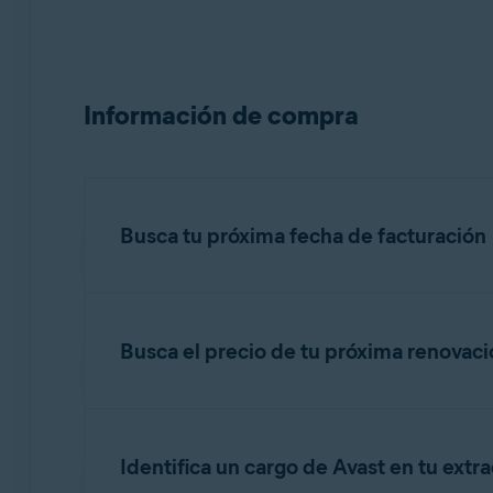
Información de compra
Busca tu próxima fecha de facturación
Busca el precio de tu próxima renovac
IMPORTANTE:
Se te cobra antes
El precio de tu próxima renovación se indica e
no.reply@avast.com
.
Consulta la información en la pestaña pertin
Identifica un cargo de Avast en tu extr