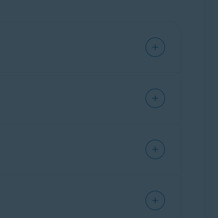
firmación del cambio.
guiente:
Cancelar una suscripción de Avast
ipciones.
, consulta el artículo siguiente:
eta de crédito o débito, prueba lo siguiente:
l pedido se ha filtrado y no ha llegado a la
tro método de pago (PayPal o transferencia
ón del pedido pueden tardar varias horas en
 activación desde la
Cuenta Avast
que
actualices tus datos de pago
. Si el pago no
trucciones detalladas, consulta el artículo
vast, intentaremos completar el pago
s pedidos para prolongar el período de
n y reembolso
de Avast.
en el pedido. Cuando hayamos identificado el
ción.