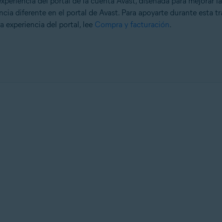
eriencia del portal de la cuenta Avast, diseñada para mejorar la
cia diferente en el portal de Avast. Para apoyarte durante esta tr
a experiencia del portal, lee
Compra y facturación
.