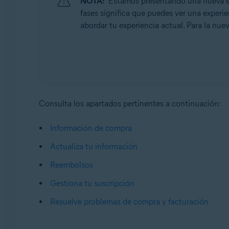
NOTA:
Estamos presentando una nueva exp
Sistemas operativos:
fases significa que puedes ver una experien
Todos los sistemas operativos compatibles
abordar tu experiencia actual. Para la nuev
Consulta los apartados pertinentes a continuación:
Información de compra
Actualiza tu información
Reembolsos
Gestiona tu suscripción
Resuelve problemas de compra y facturación