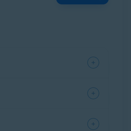
 continúa sin interrupciones.
ido de
notification@emails.avast.com
o