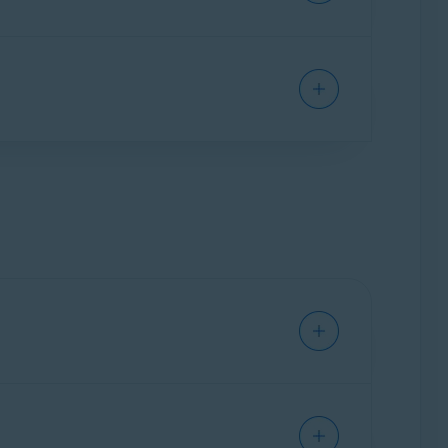
CLEVERBRIDGE
s información, consulta el enlace apropiado a
o de
30 días
desde la compra para recibir un
uede llevar hasta
es que se hayan comprado por los métodos
7 días laborables
. Para
ra.
alta volver a instalar la aplicación. Esto
manual antes de la
siguiente fecha de
 comprado por los métodos siguientes: