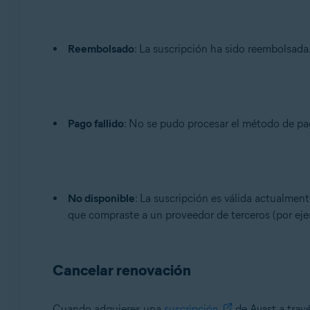
Reembolsado
: La suscripción ha sido reembolsada
Pago fallido
: No se pudo procesar el método de pag
No disponible
: La suscripción es válida actualmen
que compraste a un proveedor de terceros (por ej
Cancelar renovación
Cuando adquieres una
suscripción
de Avast a trav