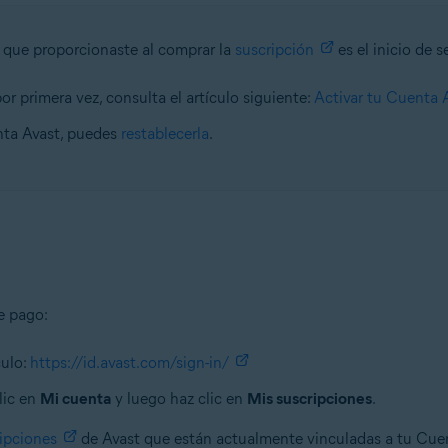
o que proporcionaste al comprar la
suscripción
es el inicio de 
or primera vez, consulta el artículo siguiente:
Activar tu Cuenta 
nta Avast, puedes
restablecerla
.
e pago:
culo:
https://id.avast.com/sign-in/
lic en
Mi cuenta
y luego haz clic en
Mis suscripciones
.
ipciones
de Avast que están actualmente vinculadas a tu Cue