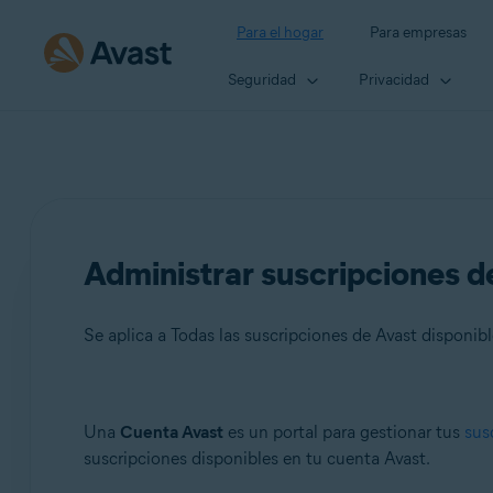
Para el hogar
Para empresas
Seguridad
Privacidad
Administrar suscripciones d
Se aplica a Todas las suscripciones de Avast disponi
Productos:
Una
Cuenta Avast
es un portal para gestionar tus
sus
suscripciones disponibles en tu cuenta Avast.
Todas las suscripciones de Avast disponibles para cons