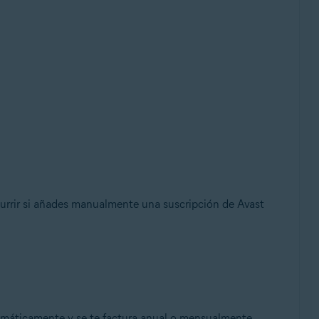
currir si añades manualmente una suscripción de Avast
tomáticamente y se te factura anual o mensualmente