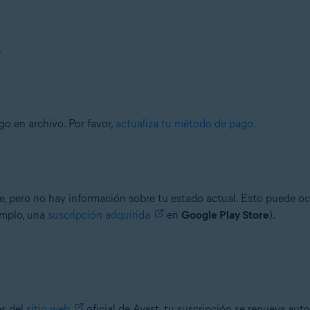
.
o en archivo. Por favor,
actualiza tu método de pago.
te, pero no hay información sobre tu estado actual. Esto puede o
emplo, una
suscripción adquirida
en
Google Play Store
).
és del
sitio web
oficial de Avast, tu suscripción se renueva au