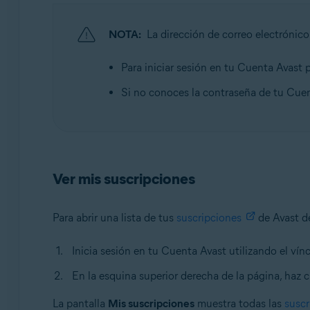
Sistemas operativos:
Todos los sistemas operativos compatibles
NOTA:
La dirección de correo electrónic
Para iniciar sesión en tu Cuenta Avast p
Si no conoces la contraseña de tu Cue
Ver mis suscripciones
Para abrir una lista de tus
suscripciones
de Avast d
Inicia sesión en tu Cuenta Avast utilizando el vín
En la esquina superior derecha de la página, haz c
La pantalla
Mis suscripciones
muestra todas las
suscr