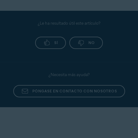
Para administrar los permisos de aplicación del
primeros pasos
.
Escudo de datos confidenciales, consulta el
siguiente artículo:
Escudo de datos confidenciales:
primeros pasos
.
¿Le ha resultado útil este artículo?
SÍ
NO
¿Necesita más ayuda?
PÓNGASE EN CONTACTO CON NOSOTROS