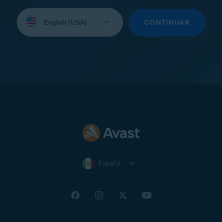
Seleccione
su
CONTINUAR
idioma:
España