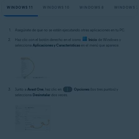
WINDOWS 11
WINDOWS 10
WINDOWS 8
WINDOWS 7
Asegúrate de que no se estén ejecutando otras aplicaciones en tu PC.
Haz clic con el botón derecho en el icono
Inicio
de Windows y
selecciona
Aplicaciones y Características
en el menú que aparece.
Junto a
Avast One
, haz clic en
⋮
Opciones
(los tres puntos) y
selecciona
Desinstalar
dos veces.