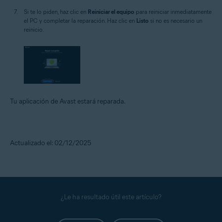
Si te lo piden, haz clic en
Reiniciar el equipo
para reiniciar inmediatamente
el PC y completar la reparación. Haz clic en
Listo
si no es necesario un
reinicio.
Tu aplicación de Avast estará reparada.
Actualizado el: 02/12/2025
¿Le ha resultado útil este artículo?