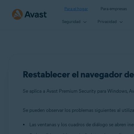
Para el hogar
Para empresas
Seguridad
Privacidad
Restablecer el navegador de
Se aplica a Avast Premium Security para Windows, Av
Se pueden observar los problemas siguientes al utiliz
Productos:
Las ventanas y los cuadros de diálogo se abren i
Avast Premium Security 20.x para Windows
Avast Free Antivirus 20.x para Windows