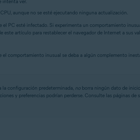
 intenta ver.
CPU, aunque no se esté ejecutando ninguna actualización.
n
e el PC esté infectado. Si experimenta un comportamiento inusu
- 32 o 64 bits
de este artículo para restablecer el navegador de Internet a sus 
ional/Enterprise/Ultimate - Service Pack 2, 32 o 64 bits
ue el comportamiento inusual se deba a algún complemento inesta
 la configuración predeterminada,
no
borra ningún dato de inici
ciones y preferencias podrían perderse. Consulte las páginas de