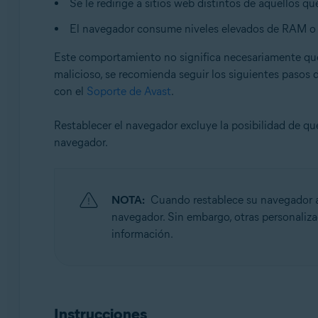
Se le redirige a sitios web distintos de aquellos que
Sistemas operativos:
El navegador consume niveles elevados de RAM o 
Microsoft Windows 11 Home/Pro/Enterprise/Educatio
Este comportamiento no significa necesariamente qu
Microsoft Windows 10 Home/Pro/Enterprise/Education 
malicioso, se recomienda seguir los siguientes pasos 
Microsoft Windows 8.1/Pro/Enterprise - 32 o 64 bits
con el
Soporte de Avast
.
Microsoft Windows 8/Pro/Enterprise - 32 o 64 bits
Microsoft Windows 7 Home Basic/Home Premium/Profess
Restablecer el navegador excluye la posibilidad de q
navegador.
NOTA:
Cuando restablece su navegador a
navegador. Sin embargo, otras personaliza
información.
Instrucciones