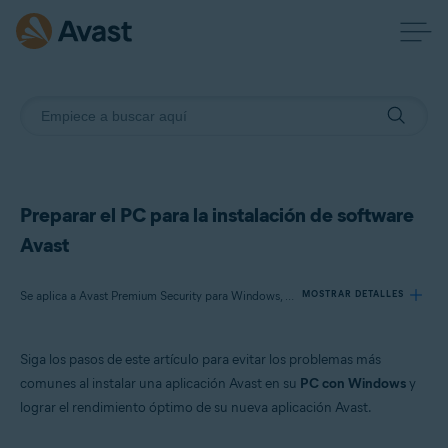
Preparar el PC para la instalación de software
Avast
Se aplica a Avast Premium Security para Windows, Avast Free Antivirus para Windows, Avast Cleanup Premium para Windows, Avast SecureLine VPN para Windows, Avast Driver Updater para Windows, Avast AntiTrack para Windows, Avast BreachGuard para Windows
MOSTRAR DETALLES
Siga los pasos de este artículo para evitar los problemas más
Productos:
comunes al instalar una aplicación Avast en su
PC con Windows
y
Avast Premium Security 21.x para Windows
lograr el rendimiento óptimo de su nueva aplicación Avast.
Avast Free Antivirus 21.x para Windows
Avast Cleanup Premium 21.x para Windows