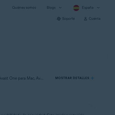
Quiénes somos
Blogs
España
Soporte
Cuenta
Se aplica a Avast Premium Security para Windows, Avast One para Windows, Avast Cleanup Premium para Windows, Avast One para Mac, Avast Mobile Security Premium para Android, Avast One para Android, Avast One para iOS
MOSTRAR DETALLES