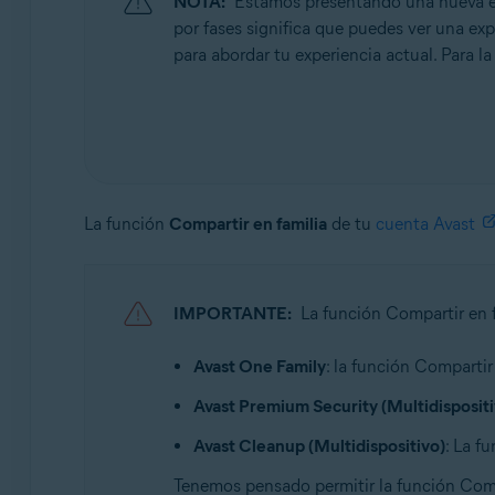
NOTA:
Estamos presentando una nueva exp
Avast Cleanup Premium 22.x para Windows
por fases significa que puedes ver una expe
para abordar tu experiencia actual. Para la
Avast One 22.x para Mac
Avast Mobile Security Premium 6.x para Android
Avast One 2.x para Android
Avast One 2.x para iOS
La función
Compartir en familia
de tu
cuenta Avast
Sistemas operativos:
Todos los sistemas operativos compatibles
IMPORTANTE:
La función Compartir en f
Avast One Family
: la función Comparti
Avast Premium Security (Multidispositi
Avast Cleanup (Multidispositivo)
: La f
Tenemos pensado permitir la función Compa