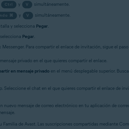
s
y
simultáneamente.
Ctrl
V
y
simultáneamente.
ndo ⌘
V
talla y selecciona
Pegar
.
y selecciona
Pegar
.
 Messenger. Para compartir el enlace de invitación, sigue el paso
 mensaje privado en el que quieres compartir el enlace.
rtir en mensaje privado
en el menú desplegable superior. Busca 
Seleccione el chat en el que quieres compartir el enlace de invit
un nuevo mensaje de correo electrónico en tu aplicación de corre
mensaje.
tu Familia de Avast. Las suscripciones compartidas mediante Com