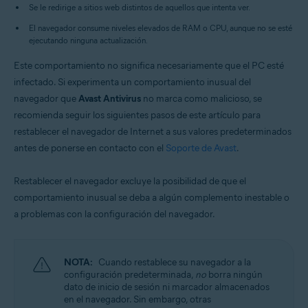
Sistemas operativos:
Se le redirige a sitios web distintos de aquellos que intenta ver.
Microsoft Windows 11 Home/Pro/Enterprise/Education
El navegador consume niveles elevados de RAM o CPU, aunque no se esté
Microsoft Windows 10 Home/Pro/Enterprise/Education - 32 o 64 bits
ejecutando ninguna actualización.
Microsoft Windows 8.1/Pro/Enterprise - 32 o 64 bits
Microsoft Windows 8/Pro/Enterprise - 32 o 64 bits
Este comportamiento no significa necesariamente que el PC esté
Microsoft Windows 7 Home Basic/Home
infectado. Si experimenta un comportamiento inusual del
Premium/Professional/Enterprise/Ultimate - Service Pack 2, 32 o 64 bits
navegador que
Avast Antivirus
no marca como malicioso, se
recomienda seguir los siguientes pasos de este artículo para
restablecer el navegador de Internet a sus valores predeterminados
antes de ponerse en contacto con el
Soporte de Avast
.
Restablecer el navegador excluye la posibilidad de que el
comportamiento inusual se deba a algún complemento inestable o
a problemas con la configuración del navegador.
NOTA:
Cuando restablece su navegador a la
configuración predeterminada,
no
borra ningún
dato de inicio de sesión ni marcador almacenados
en el navegador. Sin embargo, otras