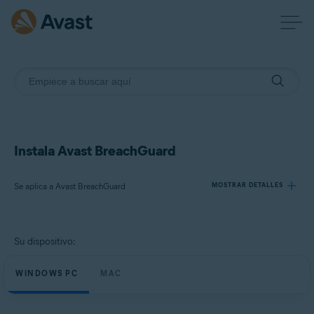
Instala Avast BreachGuard
Se aplica a Avast BreachGuard
MOSTRAR DETALLES
Productos:
Su dispositivo:
Avast BreachGuard
WINDOWS PC
MAC
Sistemas operativos:
Microsoft Windows