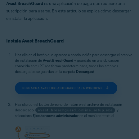
macOS
Avast BreachGuard
es una aplicación de pago que requiere una
suscripción para usarse. En este artículo se explica cómo descargar
e instalar la aplicación.
Instala Avast BreachGuard
Haz clic en el botón que aparece a continuación para descargar el archivo
de instalación de
Avast BreachGuard
y guárdalo en una ubicación
conocida en tu PC (de forma predeterminada, todos los archivos
descargados se guardan en la carpeta
Descargas
).
DESCARGA AVAST BREACHGUARD PARA WINDOWS
Haz clic con el botón derecho del ratón en el archivo de instalación
descargado
avast_breachguard_online_setup.exe
y
selecciona
Ejecutar como administrador
en el menú contextual.