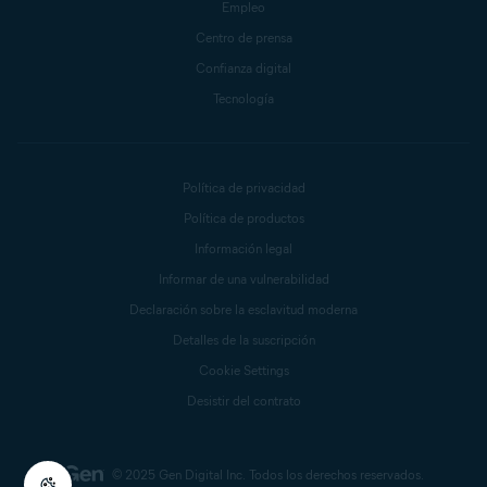
Empleo
Centro de prensa
Confianza digital
Tecnología
Política de privacidad
Política de productos
Información legal
Informar de una vulnerabilidad
Declaración sobre la esclavitud moderna
Detalles de la suscripción
Cookie Settings
Desistir del contrato
© 2025 Gen Digital Inc.
Todos los derechos reservados.