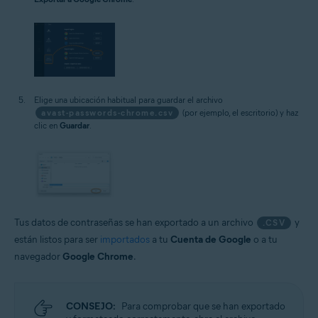
Elige una ubicación habitual para guardar el archivo
avast-passwords-chrome.csv
(por ejemplo, el escritorio) y haz
clic en
Guardar
.
Tus datos de contraseñas se han exportado a un archivo
y
.CSV
están listos para ser
importados
a tu
Cuenta de Google
o a tu
navegador
Google Chrome
.
CONSEJO:
Para comprobar que se han exportado