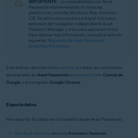
IMPORTANTE:
La compatibilidad con Avast
Passwords está terminando en todas las
Sistemas operativos:
plataformas, incluidas Windows, Mac, Android y
iOS. Se anima a los usuarios a migrar a la nueva
Microsoft Windows 11 Home/Pro/Enterprise/Education
extensión del navegador independiente Avast
Microsoft Windows 10 Home/Pro/Enterprise/Education - 32 o 64 bits
Password Manager y a la nueva aplicación móvil.
Microsoft Windows 8.1/Pro/Enterprise - 32 o 64 bits
Para obtener más información, consulta el artículo
Microsoft Windows 8/Pro/Enterprise - 32 o 64 bits
siguiente:
Migración de Avast Passwords:
Microsoft Windows 7 Home Basic/Home
preguntas frecuentes
.
Premium/Professional/Enterprise/Ultimate - Service Pack 1 con
Convenient Rollup Update, 32 o 64 bits
Este artículo describe cómo
exportar
tus datos de contraseñas
almacenados en
Avast Passwords
e
importarlos
a tu
Cuenta de
Google
o al navegador
Google Chrome
.
Exporta datos
Para exportar los datos de contraseñas desde Avast Passwords:
Abre Avast Antivirus
y selecciona
Privacidad
▸
Passwords
.