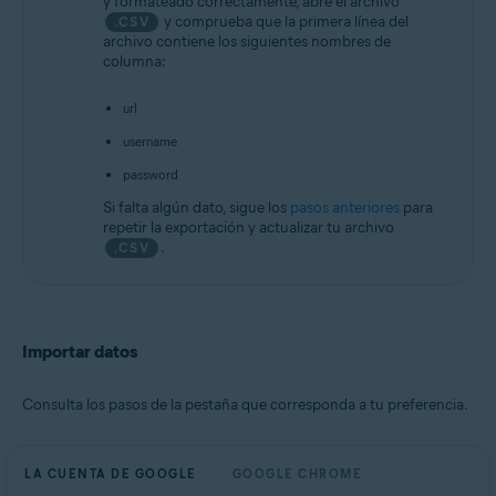
y formateado correctamente, abre el archivo
y comprueba que la primera línea del
.CSV
archivo contiene los siguientes nombres de
columna:
url
username
password
Si falta algún dato, sigue los
pasos anteriores
para
repetir la exportación y actualizar tu archivo
.
.CSV
Importar datos
Consulta los pasos de la pestaña que corresponda a tu preferencia.
LA CUENTA DE GOOGLE
GOOGLE CHROME