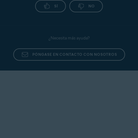
interna, compruebe si se trata de un atacante
SÍ
NO
conocido y denunciado en
https://www.abuseipdb.com/
.
¿Necesita más ayuda?
PÓNGASE EN CONTACTO CON NOSOTROS