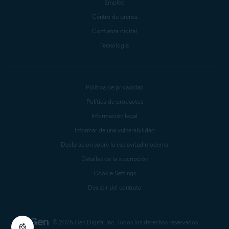
Empleo
Centro de prensa
Confianza digital
Tecnología
Política de privacidad
Política de productos
Información legal
Informar de una vulnerabilidad
Declaración sobre la esclavitud moderna
Detalles de la suscripción
Cookie Settings
Desistir del contrato
© 2025 Gen Digital Inc.
Todos los derechos reservados.