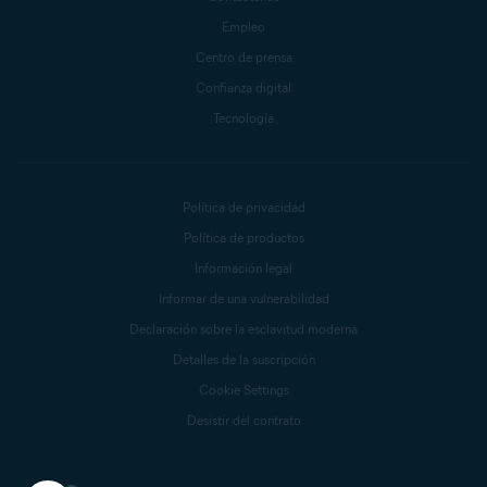
Empleo
Centro de prensa
Confianza digital
Tecnología
Política de privacidad
Política de productos
Información legal
Informar de una vulnerabilidad
Declaración sobre la esclavitud moderna
Detalles de la suscripción
Cookie Settings
Desistir del contrato