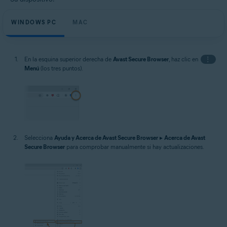
WINDOWS PC
MAC
En la esquina superior derecha de
Avast Secure Browser
, haz clic en
⋮
Menú
(los tres puntos).
Selecciona
Ayuda y Acerca de Avast Secure Browser
▸
Acerca de Avast
Secure Browser
para comprobar manualmente si hay actualizaciones.