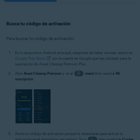
Busca tu código de activación
Para buscar tu código de activación:
En tu dispositivo Android principal, asegúrate de haber iniciado sesión en
Google Play Store
con la cuenta de Google que has utilizado para la
suscripción de Avast Cleanup Premium Plus.
Abre
Avast Cleanup Premium
y ve al
☰
menú
(tres rayas) ▸
Mi
suscripción
.
Anota tu código de activación porque lo necesitarás para activar la
aplicación en el dispositivo secundario. Toca
⋮
(tres puntos) ▸
Copiar