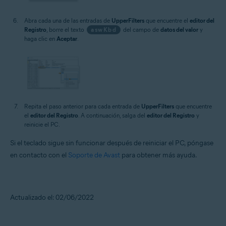
Abra cada una de las entradas de
UpperFilters
que encuentre el
editor del
Registro
, borre el texto
aswKbd
del campo de
datos del valor
y
haga clic en
Aceptar
.
Repita el paso anterior para cada entrada de
UpperFilters
que encuentre
el
editor del Registro
. A continuación, salga del
editor del Registro
y
reinicie el PC.
Si el teclado sigue sin funcionar después de reiniciar el PC, póngase
en contacto con el
Soporte de Avast
para obtener más ayuda.
Actualizado el: 02/06/2022