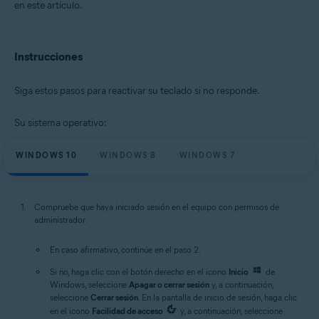
en este artículo.
Sistemas operativos:
Microsoft Windows 11 Home/Pro/Enterprise/Education
Microsoft Windows 10 Home/Pro/Enterprise/Education - 32 o 64 bits
Instrucciones
Microsoft Windows 8.1/Pro/Enterprise - 32 o 64 bits
Microsoft Windows 8/Pro/Enterprise - 32 o 64 bits
Siga estos pasos para reactivar su teclado si no responde.
Microsoft Windows 7 Home Basic/Home
Premium/Professional/Enterprise/Ultimate - Service Pack 1 con
Convenient Rollup Update, 32 o 64 bits
Su sistema operativo:
WINDOWS 10
WINDOWS 8
WINDOWS 7
Compruebe que haya iniciado sesión en el equipo con permisos de
administrador:
En caso afirmativo, continúe en el paso 2.
Si no, haga clic con el botón derecho en el icono
Inicio
de
Windows, seleccione
Apagar o cerrar sesión
y, a continuación,
seleccione
Cerrar sesión
. En la pantalla de inicio de sesión, haga clic
en el icono
Facilidad de acceso
y, a continuación, seleccione