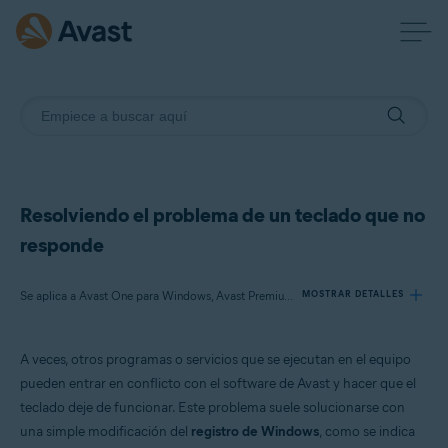
Resolviendo el problema de un teclado que no
responde
Se aplica a Avast One para Windows, Avast Premium Security para Windows, Avast Free Antivirus para Windows
MOSTRAR DETALLES
A veces, otros programas o servicios que se ejecutan en el equipo
Productos:
pueden entrar en conflicto con el software de Avast y hacer que el
Avast One 22.x para Windows
teclado deje de funcionar. Este problema suele solucionarse con
Avast Premium Security 22.x para Windows
una simple modificación del
registro de Windows
, como se indica
Avast Free Antivirus 22.x para Windows