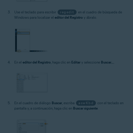
Use el teclado para escribir
regedit
en el cuadro de búsqueda de
Windows para localizar el
editor del Registro
y ábralo.
En el
editor del Registro
, haga clic en
Editar
y seleccione
Buscar...
.
En el cuadro de diálogo
Buscar
, escriba
aswKbd
con el teclado en
pantalla y, a continuación, haga clic en
Buscar siguiente
.