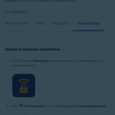
seguras, como las de cafeterías o aeropuertos.
Windows, macOS, Android y iOS
Su dispositivo:
WINDOWS PC
MAC
ANDROID
IPHONE/IPAD
Activar la conexión automática
Toca el icono de
SecureLine
en la pantalla de inicio del dispositivo. Se
abre la aplicación.
Ve a
Configuración
(el icono del engranaje) ▸
Conexión automática
.