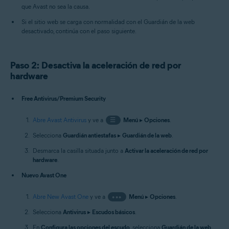
que Avast no sea la causa.
Si el sitio web se carga con normalidad con el Guardián de la web
desactivado, continúa con el paso siguiente.
Paso 2: Desactiva la aceleración de red por
hardware
Free Antivirus/Premium Security
Abre Avast Antivirus
y ve a
☰
Menú
▸
Opciones
.
Selecciona
Guardián antiestafas
▸
Guardián de la web
.
Desmarca la casilla situada junto a
Activar la aceleración de red por
hardware
.
Nuevo Avast One
Abre New Avast One
y ve a
•••
Menú
▸
Opciones
.
Selecciona
Antivirus
▸
Escudos básicos
.
En
Configura las opciones del escudo
, selecciona
Guardián de la web
.