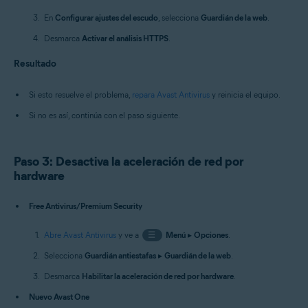
En
Configurar ajustes del escudo
, selecciona
Guardián de la web
.
Desmarca
Activar el análisis HTTPS
.
Resultado
Si esto resuelve el problema,
repara Avast Antivirus
y reinicia el equipo.
Si no es así, continúa con el paso siguiente.
Paso 3: Desactiva la aceleración de red por
hardware
Free Antivirus/Premium Security
Abre Avast Antivirus
y ve a
☰
Menú
▸
Opciones
.
Selecciona
Guardián antiestafas
▸
Guardián de la web
.
Desmarca
Habilitar la aceleración de red por hardware
.
Nuevo Avast One