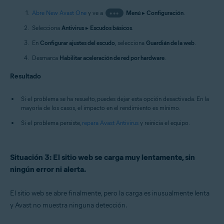
Abre New Avast One
y ve a
•••
Menú
▸
Configuración
.
Selecciona
Antivirus
▸
Escudos básicos
.
En
Configurar ajustes del escudo
, selecciona
Guardián de la web
.
Desmarca
Habilitar aceleración de red por hardware
.
Resultado
Si el problema se ha resuelto, puedes dejar esta opción desactivada. En la
mayoría de los casos, el impacto en el rendimiento es mínimo.
Si el problema persiste,
repara Avast Antivirus
y reinicia el equipo.
Situación 3: El sitio web se carga muy lentamente, sin
ningún error ni alerta.
El sitio web se abre finalmente, pero la carga es inusualmente lenta
y Avast no muestra ninguna detección.