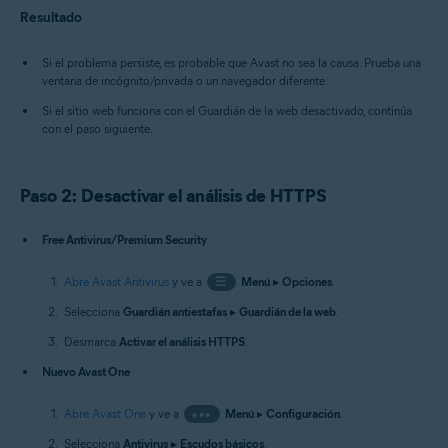
Resultado
Si el problema persiste, es probable que Avast no sea la causa. Prueba una
ventana de incógnito/privada o un navegador diferente.
Si el sitio web funciona con el Guardián de la web desactivado, continúa
con el paso siguiente.
Paso 2: Desactivar el análisis de HTTPS
Free Antivirus/Premium Security
Abre Avast Antivirus
y ve a
☰
Menú
▸
Opciones
.
Selecciona
Guardián antiestafas
▸
Guardián de la web
.
Desmarca
Activar el análisis HTTPS
.
Nuevo Avast One
Abre Avast One
y ve a
•••
Menú
▸
Configuración
.
Selecciona
Antivirus
▸
Escudos básicos
.