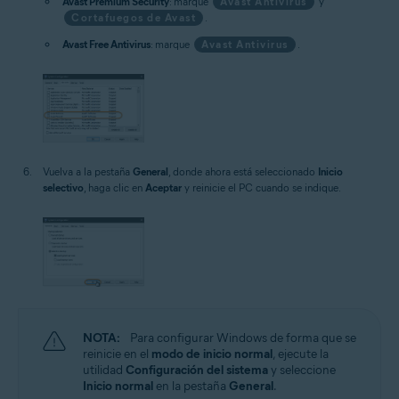
Avast Premium Security
: marque
Avast Antivirus
y
Cortafuegos de Avast
.
Avast Free Antivirus
: marque
Avast Antivirus
.
Vuelva a la pestaña
General
, donde ahora está seleccionado
Inicio
selectivo
, haga clic en
Aceptar
y reinicie el PC cuando se indique.
NOTA:
Para configurar Windows de forma que se
reinicie en el
modo de inicio normal
, ejecute la
utilidad
Configuración del sistema
y seleccione
Inicio normal
en la pestaña
General
.