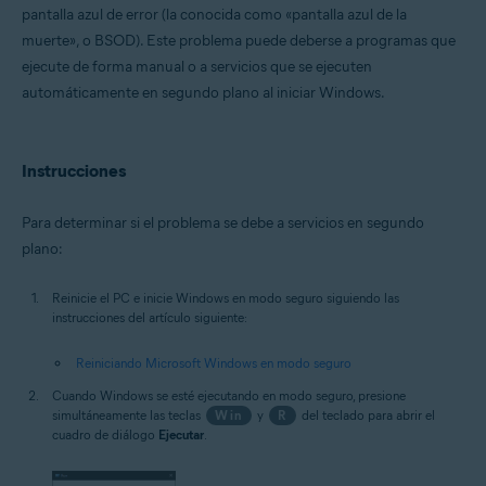
pantalla azul de error (la conocida como «pantalla azul de la
muerte», o BSOD). Este problema puede deberse a programas que
Sistemas operativos:
ejecute de forma manual o a servicios que se ejecuten
Microsoft Windows 11 Home/Pro/Enterprise/Education
automáticamente en segundo plano al iniciar Windows.
Microsoft Windows 10 Home/Pro/Enterprise/Education - 32 o 64 bits
Microsoft Windows 8.1/Pro/Enterprise - 32 o 64 bits
Microsoft Windows 8/Pro/Enterprise - 32 o 64 bits
Microsoft Windows 7 Home Basic/Home
Instrucciones
Premium/Professional/Enterprise/Ultimate - Service Pack 1 con
Convenient Rollup Update, 32 o 64 bits
Para determinar si el problema se debe a servicios en segundo
plano:
Reinicie el PC e inicie Windows en modo seguro siguiendo las
instrucciones del artículo siguiente:
Reiniciando Microsoft Windows en modo seguro
Cuando Windows se esté ejecutando en modo seguro, presione
simultáneamente las teclas
Win
y
R
del teclado para abrir el
cuadro de diálogo
Ejecutar
.