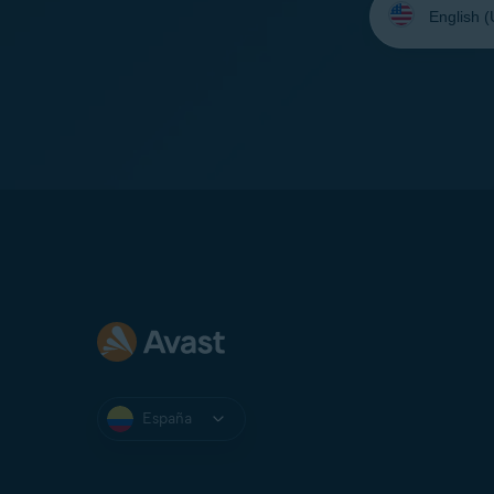
su
idioma:
España