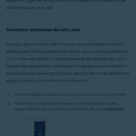
excepción y permitir el seguimiento y la elaboración de perfiles de
Windows
un determinado sitio web.
Solucionar problemas del sitio web
Para que algunos sitios web funcionen correctamente, hace falta
desbloquear los bloqueadores de rastreo. Si encuentras problemas
con un sitio web debido a los bloqueadores de rastreadores, como
tiempos de carga lentos, ciertas páginas web que no se muestran o
dificultades para descargar archivos adjuntos de correo electrónico,
sigue los pasos que se indican a continuación:
Abre el navegador y accede al sitio web que no funciona correctamente.
Haz clic en la extensión del navegador Avast AntiTrack en la parte
superior derecha del navegador; a continuación, haz clic en
Solucionar
.