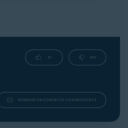
on eficacia.
 el artículo siguiente:
Extensión del
OPERA
SÍ
NO
PÓNGASE EN CONTACTO CON NOSOTROS