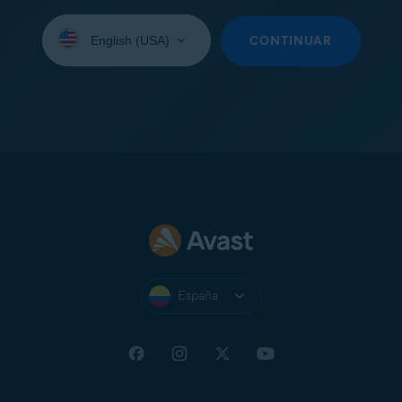
Seleccione
su
CONTINUAR
idioma:
España