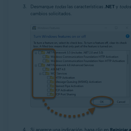
Desmarque
todas
las características
.NET
y
todos
cambios solicitados.
Si aparece una indicación, haga clic en
Reiniciar 