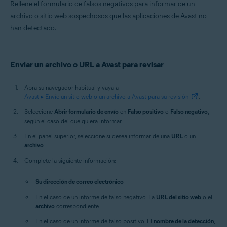
Rellene el formulario de falsos negativos para informar de un
Todas las plataformas admitidas
archivo o sitio web sospechosos que las aplicaciones de Avast no
han detectado.
Enviar un archivo o URL a Avast para revisar
Abra su navegador habitual y vaya a
Avast ▸ Envíe un sitio web o un archivo a Avast para su revisión
.
Seleccione
Abrir formulario de envío
en
Falso positivo
o
Falso negativo
,
según el caso del que quiera informar.
En el panel superior, seleccione si desea informar de una
URL
o un
archivo
.
Complete la siguiente información:
Su dirección de correo electrónico
En el caso de un informe de falso negativo: La
URL del sitio web
o el
archivo
correspondiente
En el caso de un informe de falso positivo: El
nombre de la detección
,