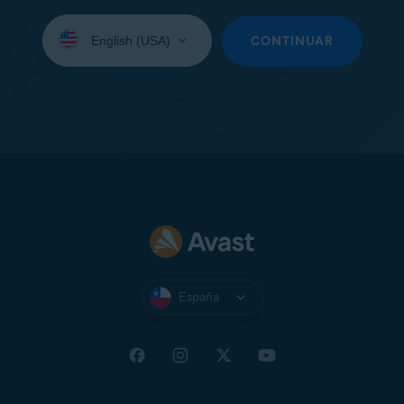
Seleccione
su
CONTINUAR
idioma:
España