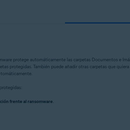
n
- 32 o 64 bits
ional/Enterprise/Ultimate - Service Pack 1 con Convenient Rollup Updat
somware protege automáticamente las carpetas Documentos e Im
rpetas protegidas. También puede añadir otras carpetas que quier
automáticamente.
 protegidas:
ción frente al ransomware
.