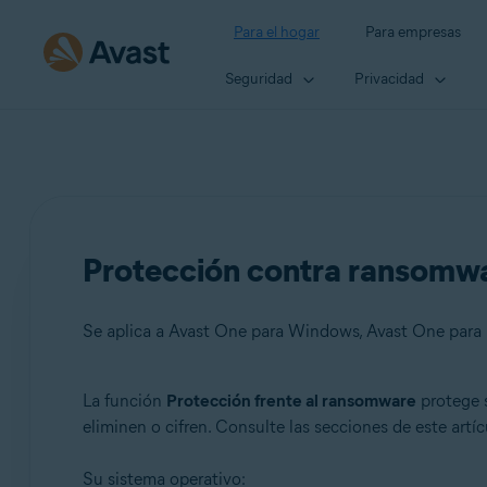
Para el hogar
Para empresas
Seguridad
Privacidad
Protección contra ransomwa
Se aplica a Avast One para Windows, Avast One para
La función
Protección frente al ransomware
protege s
Productos:
eliminen o cifren. Consulte las secciones de este artí
Avast One 24.x para Windows
Su sistema operativo:
Avast One 24.x para Mac