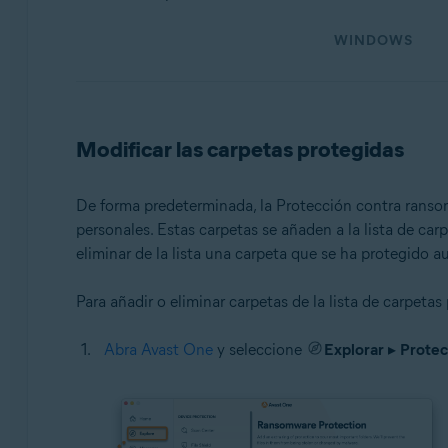
Sistemas operativos:
WINDOWS
Microsoft Windows 11 Home/Pro/Enterprise/Educatio
Microsoft Windows 10 Home/Pro/Enterprise/Education 
Microsoft Windows 8.1/Pro/Enterprise - 32 o 64 bits
Microsoft Windows 8/Pro/Enterprise - 32 o 64 bits
Modificar las carpetas protegidas
Microsoft Windows 7 Home Basic/Home Premium/Profess
De forma predeterminada, la Protección contra ran
Apple macOS 14.x (Sonoma)
personales. Estas carpetas se añaden a la lista de ca
Apple macOS 13.x (Ventura)
eliminar de la lista una carpeta que se ha protegido 
Apple macOS 12.x (Monterey)
Apple macOS 11.x (Big Sur)
Para añadir o eliminar carpetas de la lista de carpetas
Apple macOS 10.15.x (Catalina)
Apple macOS 10.14.x (Mojave)
Abra Avast One
y seleccione
Explorar
▸
Protec
Apple macOS 10.13.x (High Sierra)